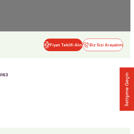
Fiyat Teklifi Alın
Biz Sizi Arayalım
0163
İletişime Geçin