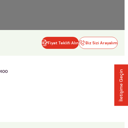
Fiyat Teklifi Alın
Biz Sizi Arayalım
0100
İletişime Geçin