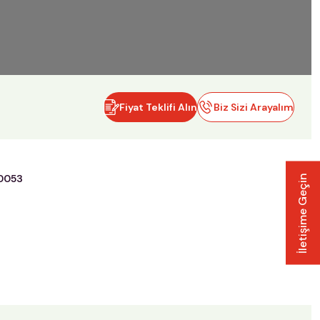
Fiyat Teklifi Alın
Biz Sizi Arayalım
0053
İletişime Geçin