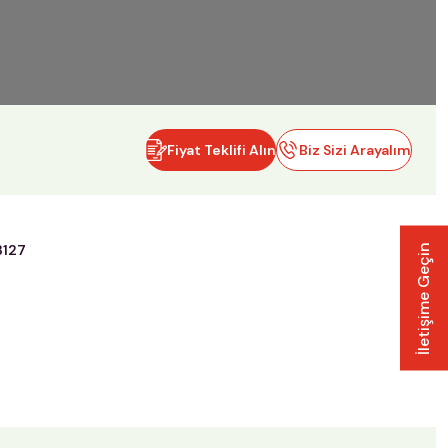
Fiyat Teklifi Alın
Biz Sizi Arayalım
3127
İletişime Geçin