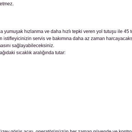
retmez.
a yumuşak hızlanma ve daha hızlı tepki veren yol tutuşu ile 45 to
istifleyicinizin servis ve bakımına daha az zaman harcayacaksın
masını sağlayabileceksiniz.
ğıdaki sıcaklık aralığında tutar:
zey görüş açısı, operatörünüzün her zaman güvende ve kontrol 