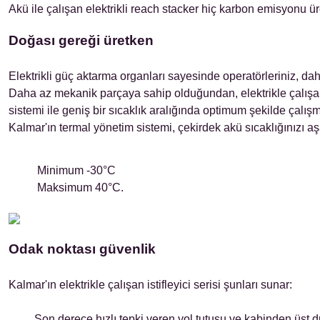
Akü ile çalışan elektrikli reach stacker hiç karbon emisyonu ü
Doğası gereği üretken
Elektrikli güç aktarma organları sayesinde operatörleriniz, dah
Daha az mekanik parçaya sahip olduğundan, elektrikle çalışan 
sistemi ile geniş bir sıcaklık aralığında optimum şekilde çalış
Kalmar'ın termal yönetim sistemi, çekirdek akü sıcaklığınızı aşa
Minimum -30°C
Maksimum 40°C.
Odak noktası güvenlik
Kalmar'ın elektrikle çalışan istifleyici serisi şunları sunar:
Son derece hızlı tepki veren yol tutuşu ve kabinden üst dü