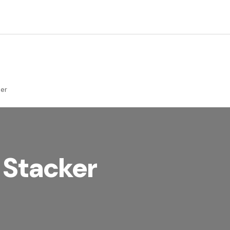
ker
h Stacker