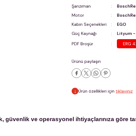
Şanzıman
BoschRe
Motor
BoschRex
Kabin Seçenekleri
EGO
Güç Kaynağı
Lityum -
PDF Broşür
ERG 4
Ürünü paylaşın
Ürün özellikleri için
tıklayınız
lik, güvenlik ve operasyonel ihtiyaçlarınıza gör