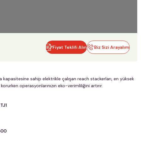
Fiyat Teklifi Alın
Biz Sizi Arayalım
 kapasitesine sahip elektrikle çalışan reach stackerları, en yüksek
 korurken operasyonlarınızın eko-verimliliğini artırır.
TJ1
500