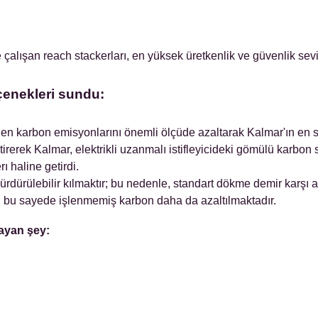
çalışan reach stackerları, en yüksek üretkenlik ve güvenlik seviye
eçenekleri sundu:
 karbon emisyonlarını önemli ölçüde azaltarak Kalmar'ın en sürdür
ştirerek Kalmar, elektrikli uzanmalı istifleyicideki gömülü karbo
ı haline getirdi.
dürülebilir kılmaktır; bu nedenle, standart dökme demir karşı a
z; bu sayede işlenmemiş karbon daha da azaltılmaktadır.
layan şey: