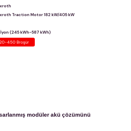
xroth
roth Traction Motor 182 kW/405 kW
 İyon (245 kWh-587 kWh)
20-450 Broşür
e tasarlanmış modüler akü çözümünü