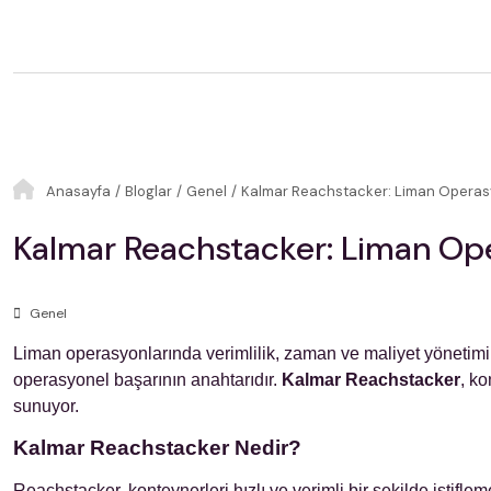
Anasayfa
Bloglar
Genel
Kalmar Reachstacker: Liman Operasyo
Kalmar Reachstacker: Liman Ope
Genel
Liman operasyonlarında verimlilik, zaman ve maliyet yönetimi a
operasyonel başarının anahtarıdır.
Kalmar Reachstacker
, ko
sunuyor.
Kalmar Reachstacker Nedir?
Reachstacker, konteynerleri hızlı ve verimli bir şekilde istifl