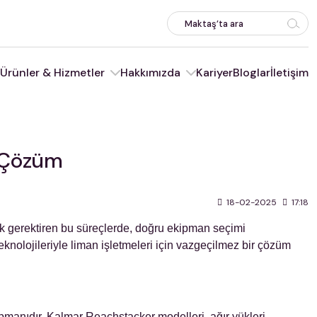
Ürünler & Hizmetler
Hakkımızda
Kariyer
Bloglar
İletişim
n Çözüm
18-02-2025
17:18
lık gerektiren bu süreçlerde, doğru ekipman seçimi
knolojileriyle liman işletmeleri için vazgeçilmez bir çözüm
kipmanıdır. Kalmar Reachstacker modelleri, ağır yükleri