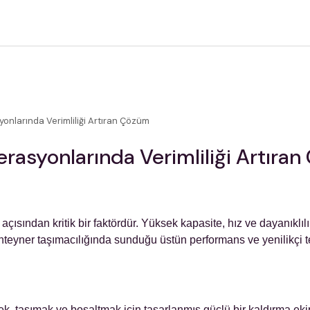
nlarında Verimliliği Artıran Çözüm
rasyonlarında Verimliliği Artıra
çısından kritik bir faktördür. Yüksek kapasite, hız ve dayanıklı
nteyner taşımacılığında sunduğu üstün performans ve yenilikçi te
emek, taşımak ve boşaltmak için tasarlanmış güçlü bir kaldırma e